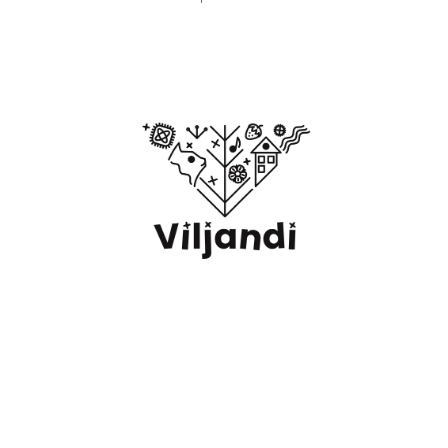
Spordiklubi Vilvol MTÃœ | info@vilvol.ee