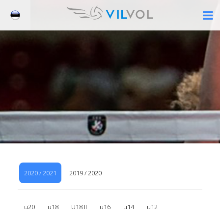
Â
2020 / 2021
2019 / 2020
u20
u18
U18 II
u16
u14
u12